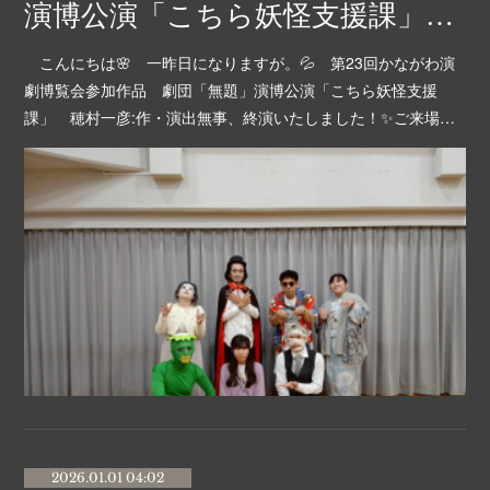
演博公演「こちら妖怪支援課」無事終演！
こんにちは🌸 一昨日になりますが。💦 第23回かながわ演
劇博覧会参加作品 劇団「無題」演博公演「こちら妖怪支援
課」 穂村一彦:作・演出無事、終演いたしました！✨ご来場…
2026.01.01 04:02