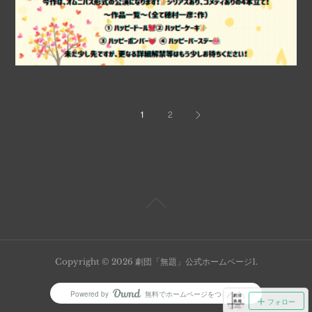
1
2
Copyright ©
2026
劇団「無題」公式ホームページ1
.
Powered by
無料でホームページをつくろう
AmebaOwnd
フォロー