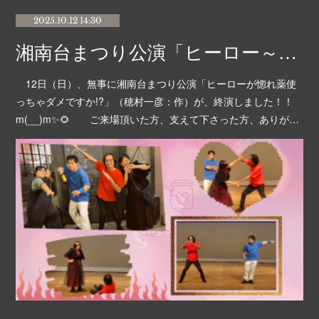
2025.10.12 14:30
湘南台まつり公演「ヒーロー～」無事終演しました！✨
12日（日）、無事に湘南台まつり公演「ヒーローが惚れ薬使
っちゃダメですか!?」（穂村一彦：作）が、終演しました！！
m(__)m✨🌻 ご来場頂いた方、支えて下さった方、ありが…