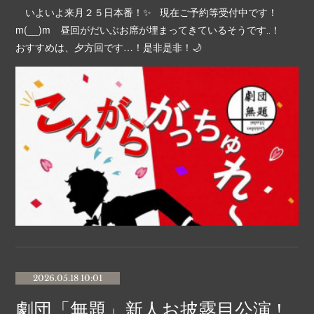
いよいよ来月２５日本番！✨ 現在ご予約等受付中です！
m(__)m 昼回がだいぶお席が埋まってきているそうです‥！
おすすめは、夕方回です…！是非是非！🌙
2026.05.18 10:01
劇団「無題」新人お披露目公演 !