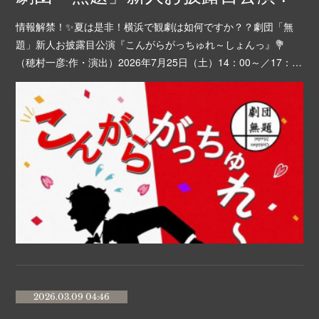
情報解禁！✨夏は是非！横浜で観劇は如何ですか？？劇団「無
題」新人お披露目公演『こんがらがっちゅれ～しょんっ』💐
（穂村一彦:作・演出）2026年7月25日（土）14：00～／17：…
2026.03.09 04:46