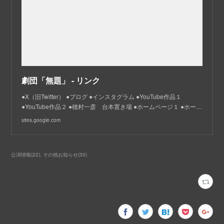
劇団「無題」 - リンク
●X（旧Twitter） ●ブログ ●インスタグラム ●YouTube作品１
●YouTube作品２ ●穂村一彦 台本置き場 ●ホームページ１ ●ホー…
sites.google.com
公演情報
(
22
)
その他お知らせ
(
30
)