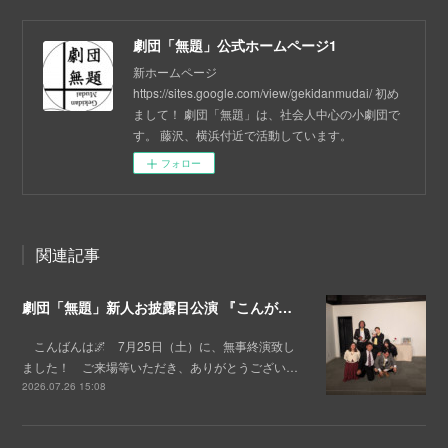
劇団「無題」公式ホームページ1
新ホームページ
https://sites.google.com/view/gekidanmudai/ 初め
まして！ 劇団「無題」は、社会人中心の小劇団で
す。 藤沢、横浜付近で活動しています。
フォロー
関連記事
劇団「無題」新人お披露目公演 『こんがらがっちゅれ～しょんっ』終演！💐
こんばんは🌌 7月25日（土）に、無事終演致し
ました！ ご来場等いただき、ありがとうござい…
2026.07.26 15:08