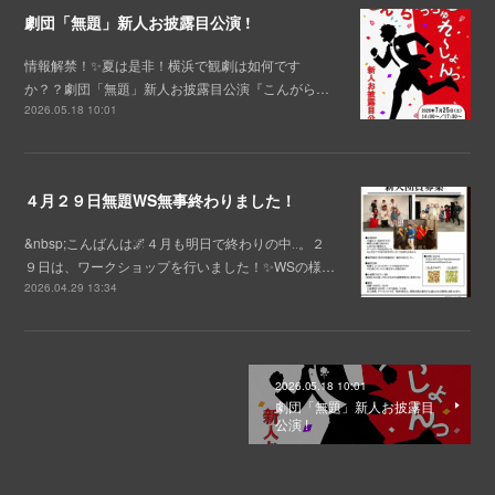
劇団「無題」新人お披露目公演 !
情報解禁！✨夏は是非！横浜で観劇は如何です
か？？劇団「無題」新人お披露目公演『こんがら…
2026.05.18 10:01
４月２９日無題WS無事終わりました！
&nbsp;こんばんは🌌４月も明日で終わりの中‥。２
９日は、ワークショップを行いました！✨WSの様…
2026.04.29 13:34
2026.05.18 10:01
劇団「無題」新人お披露目
公演 !