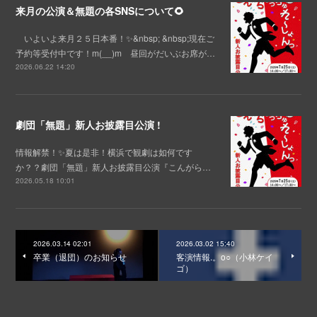
来月の公演＆無題の各SNSについて🌻
いよいよ来月２５日本番！✨&nbsp; &nbsp;現在ご
予約等受付中です！m(__)m 昼回がだいぶお席が…
2026.06.22 14:20
劇団「無題」新人お披露目公演 !
情報解禁！✨夏は是非！横浜で観劇は如何です
か？？劇団「無題」新人お披露目公演『こんがら…
2026.05.18 10:01
2026.03.14 02:01
2026.03.02 15:40
卒業（退団）のお知らせ
客演情報.。o○（小林ケイ
ゴ）