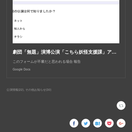
劇団「無題」演博公演「こちら妖怪支援課」アンケート
このフォームが不審だと思われる場合 報告
Google Docs
公演情報
(
22
)
その他お知らせ
(
30
)