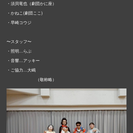
・須貝竜也（劇団かに座）
・かねこ(劇団ここ)
・早崎コウジ
〜スタッフ〜
・照明…らぶ
・音響…アッキー
・ご協力…大嶋
（敬称略）