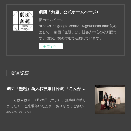
劇団「無題」公式ホームページ1
新ホームページ
https://sites.google.com/view/gekidanmudai/ 初め
まして！ 劇団「無題」は、社会人中心の小劇団で
す。 藤沢、横浜付近で活動しています。
フォロー
関連記事
劇団「無題」新人お披露目公演 『こんがらがっちゅれ～しょんっ』終演！💐
こんばんは🌌 7月25日（土）に、無事終演致し
ました！ ご来場等いただき、ありがとうござい…
2026.07.26 15:08