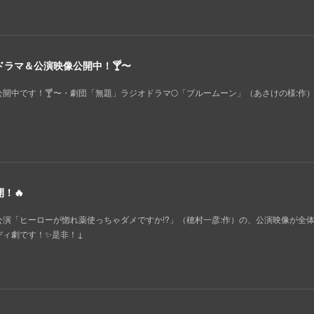
ラマ＆公演映像公開中！🍸️〜
中です！🍸️〜・劇団「無題」ラジオドラマ🌕️「ブルームーン」（あさけの様:作
！🔥
演「ヒーローが惚れ薬使っちゃダメですか!?」（穂村一彦:作）の、公演映像が全
ディ劇です！✨是非！↓