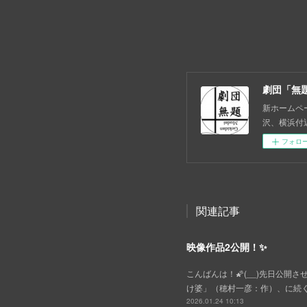
劇団「無
新ホームページ
沢、横浜付
フォロ
関連記事
映像作品2公開！✨
こんばんは！🌠(__)先日公
け婆」（穂村一彦：作）、に続く第
2026.01.24 10:13