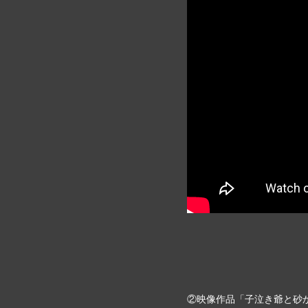
②映像作品「子泣き爺と砂