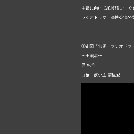
本番に向けて絶賛稽古中で
ラジオドラマ、演博公演の
①劇団「無題」ラジオドラ
〜出演者〜
男:悠希
白猫・飼い主:清里愛