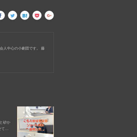
題」は、社会人中心の小劇団です。 藤
と砂か
せて…