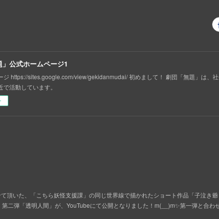
題」公式ホームページ1
 https://sites.google.com/view/gekidanmudai/ 初めまして！ 劇団「無
近で活動しています。
ー
開させて頂いた、「こちら妖怪支援課」の同じ世界線で描かれたショート作品「子泣き爺
二弾「透明人間」が、YouTubeにて公開となりました！m(__)m✨第一弾と合わ