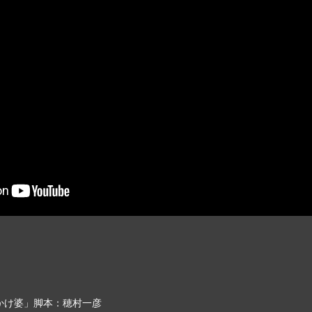
かけ婆」脚本：穂村一彦