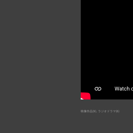
映像作品
(
9
)
ラジオドラマ
(
6
)