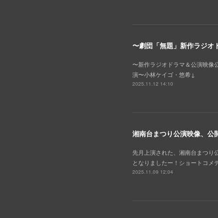
〜劇団「無題」新作ラジオド
〜新作ラジオドラマ＆公演映像公開
演〜小林ケイゴ・悠希↓
2025.11.12 14:10
湘南台まつり公演映像、公開
先月上演された、湘南台まつり公
となりましたー！ショートコメ
2025.11.09 12:04