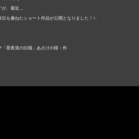
すが、最近‥。
宣伝も兼ねたショート作品が公開となりました！✨
マ「星夜道の白猫」あさけの様：作