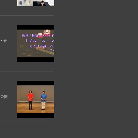
）〜出
体公開