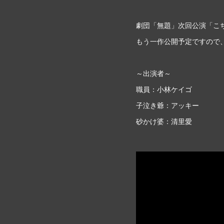
劇団「無題」次回公演「こ
もう一作公開予定ですので
～出演者～
職員：小林ケイゴ
子泣き爺：アッキー
砂かけ婆：清里愛