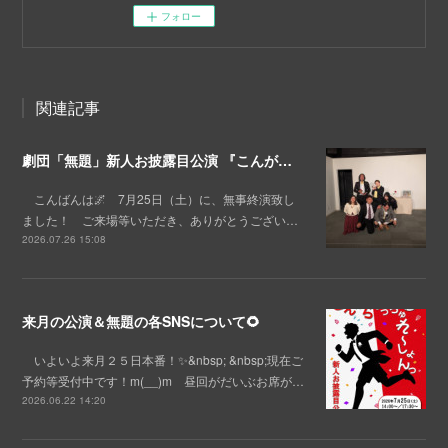
フォロー
関連記事
劇団「無題」新人お披露目公演 『こんがらがっちゅれ～しょんっ』終演！💐
こんばんは🌌 7月25日（土）に、無事終演致し
ました！ ご来場等いただき、ありがとうござい…
2026.07.26 15:08
来月の公演＆無題の各SNSについて🌻
いよいよ来月２５日本番！✨&nbsp; &nbsp;現在ご
予約等受付中です！m(__)m 昼回がだいぶお席が…
2026.06.22 14:20