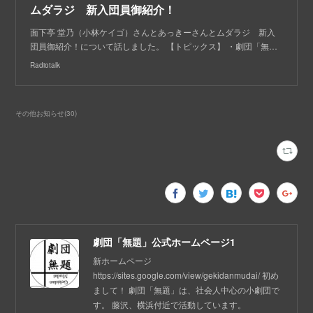
ムダラジ 新入団員御紹介！
面下亭 堂乃（小林ケイゴ）さんとあっきーさんとムダラジ 新入
団員御紹介！について話しました。 【トピックス】 ・劇団「無…
Radiotalk
その他お知らせ
(
30
)
劇団「無題」公式ホームページ1
新ホームページ
https://sites.google.com/view/gekidanmudai/ 初め
まして！ 劇団「無題」は、社会人中心の小劇団で
す。 藤沢、横浜付近で活動しています。