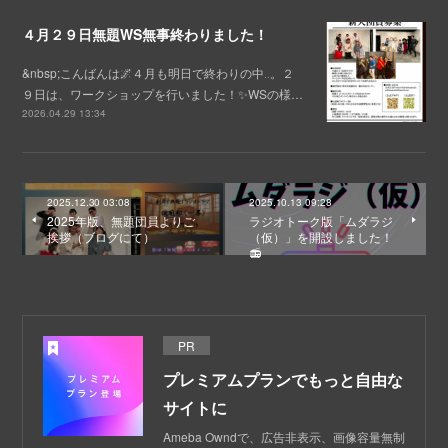
４月２９日無題WS無事終わりました！
&nbsp;こんばんは🌌４月も明日で終わりの中‥。２
９日は、ワークショップを行いました！✨WSの様…
2026.04.29 13:34
2025.12.30 03:08
2025.10.13 09:28
2025年版、無題団員よりご
ラジオトーク版「ムダラジ
挨拶（ブログにて）
（仮）」を開設しました！
📻
PR
プレミアムプランでもっと自由な
サイトに
Ameba Owndで、広告非表示、画像容量無制