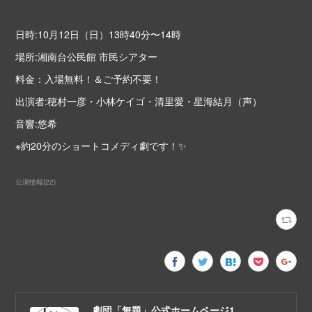
日時:10月12日（日）13時40分〜14時
場所:湘南台公民館 市民シアター
料金：入場無料！＆ご予約不要！
出演者:穂村一彦・小林ケイゴ・清里愛・星海結月（声）
音響:悠希
※約20分のショートコメディ劇です！✨
公演情報
(
22
)
劇団「無題」公式ホームページ1