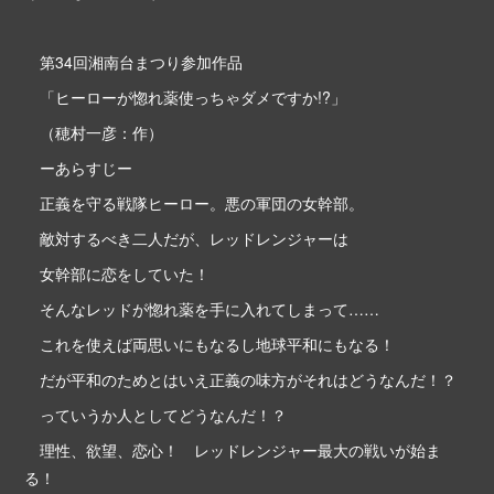
第34回湘南台まつり参加作品
「ヒーローが惚れ薬使っちゃダメですか!?」
（穂村一彦：作）
ーあらすじー
正義を守る戦隊ヒーロー。悪の軍団の女幹部。
敵対するべき二人だが、レッドレンジャーは
女幹部に恋をしていた！
そんなレッドが惚れ薬を手に入れてしまって……
これを使えば両思いにもなるし地球平和にもなる！
だが平和のためとはいえ正義の味方がそれはどうなんだ！？
っていうか人としてどうなんだ！？
理性、欲望、恋心！ レッドレンジャー最大の戦いが始ま
る！