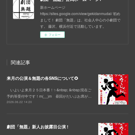
新ホームページ
https://sites.google.com/view/gekidanmudai/ 初め
まして！ 劇団「無題」は、社会人中心の小劇団で
す。 藤沢、横浜付近で活動しています。
フォロー
関連記事
来月の公演＆無題の各SNSについて🌻
いよいよ来月２５日本番！✨&nbsp; &nbsp;現在ご
予約等受付中です！m(__)m 昼回がだいぶお席が…
2026.06.22 14:20
劇団「無題」新人お披露目公演 !