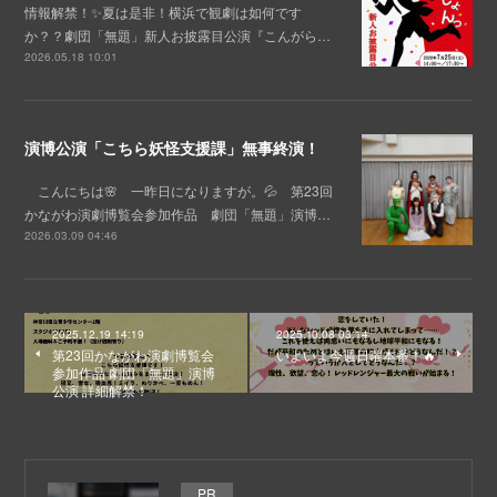
情報解禁！✨夏は是非！横浜で観劇は如何です
か？？劇団「無題」新人お披露目公演『こんがら…
2026.05.18 10:01
演博公演「こちら妖怪支援課」無事終演！
こんにちは🌸 一昨日になりますが。💦 第23回
かながわ演劇博覧会参加作品 劇団「無題」演博…
2026.03.09 04:46
2025.12.19 14:19
2025.10.08 03:14
第23回かながわ演劇博覧会
いよいよ今週日曜本番！🔥
参加作品 劇団「無題」演博
公演 詳細解禁！
PR