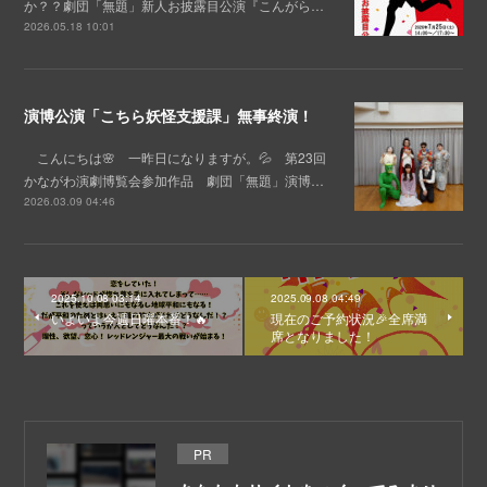
か？？劇団「無題」新人お披露目公演『こんがら…
2026.05.18 10:01
演博公演「こちら妖怪支援課」無事終演！
こんにちは🌸 一昨日になりますが。💦 第23回
かながわ演劇博覧会参加作品 劇団「無題」演博…
2026.03.09 04:46
2025.10.08 03:14
2025.09.08 04:49
いよいよ今週日曜本番！🔥
現在のご予約状況🎉全席満
席となりました！
PR