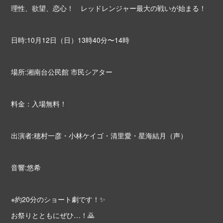
理性、欲望、恋心！ レッドレンジャー最大の戦いが始まる！
日時:10月12日（日）13時40分〜14時
場所:湘南台公民館 市民シアター
料金：入場無料！
出演者:穂村一彦・小林ケイゴ・清里愛・星海結月（声）
音響:悠希
※約20分のショート劇です！✨
お祭りとともにぜひ…！🙇