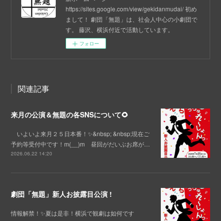
https://sites.google.com/view/gekidanmudai/ 初め
まして！ 劇団「無題」は、社会人中心の小劇団で
す。 藤沢、横浜付近で活動しています。
フォロー
関連記事
来月の公演＆無題の各SNSについて🌻
いよいよ来月２５日本番！✨&nbsp; &nbsp;現在ご
予約等受付中です！m(__)m 昼回がだいぶお席が…
2026.06.22 14:20
劇団「無題」新人お披露目公演 !
情報解禁！✨夏は是非！横浜で観劇は如何です