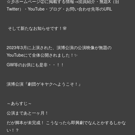
☆彡ホームページ②に掲載する情報→団員紹介・無題X（旧
Twitter）・YouTube・ブログ・お問い合わせ先等のURL
そして新たなお知らせです！🌸
2023年3月に上演された、演博公演の公演映像が無題の
YouTubeにて全体公開されました！✨
GW等のお供にも是非・・！！
演博公演『劇団ゲキヤクへようこそ！』
～あらすじ～
公演まであと一ヶ月！
だが脚本が未完成！ こうなったら即興劇でなんとかするしかな
い！？