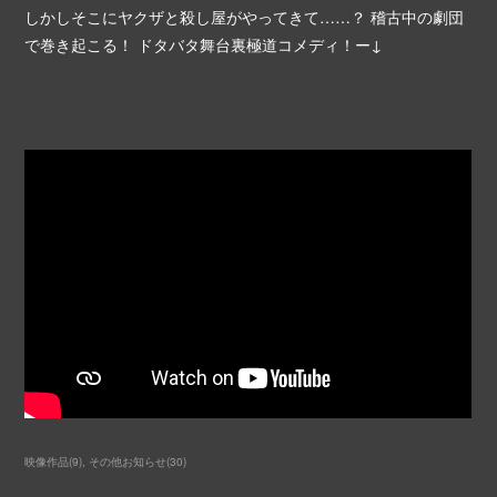
しかしそこにヤクザと殺し屋がやってきて……？ 稽古中の劇団
で巻き起こる！ ドタバタ舞台裏極道コメディ！ー↓
映像作品
(
9
)
その他お知らせ
(
30
)