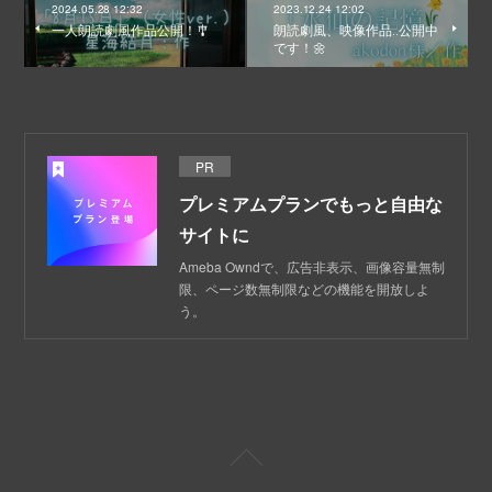
2024.05.28 12:32
2023.12.24 12:02
一人朗読劇風作品公開！🎐
朗読劇風、映像作品‥公開中
です！🌼
PR
プレミアムプランでもっと自由な
サイトに
Ameba Owndで、広告非表示、画像容量無制
限、ページ数無制限などの機能を開放しよ
う。