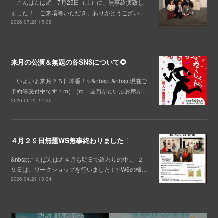
こんばんは🌌 7月25日（土）に、無事終演致し
ました！ ご来場等いただき、ありがとうござい…
2026.07.26 15:08
来月の公演＆無題の各SNSについて🌻
いよいよ来月２５日本番！✨&nbsp; &nbsp;現在ご
予約等受付中です！m(__)m 昼回がだいぶお席が…
2026.06.22 14:20
４月２９日無題WS無事終わりました！
&nbsp;こんばんは🌌４月も明日で終わりの中‥。２
９日は、ワークショップを行いました！✨WSの様…
2026.04.29 13:34