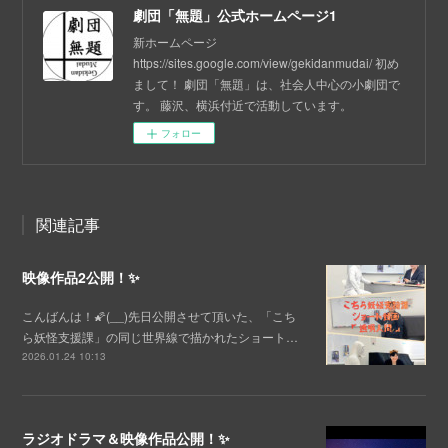
劇団「無題」公式ホームページ1
新ホームページ
https://sites.google.com/view/gekidanmudai/ 初め
まして！ 劇団「無題」は、社会人中心の小劇団で
す。 藤沢、横浜付近で活動しています。
フォロー
関連記事
映像作品2公開！✨
こんばんは！🌠(__)先日公開させて頂いた、「こち
ら妖怪支援課」の同じ世界線で描かれたショート…
2026.01.24 10:13
ラジオドラマ＆映像作品公開！✨