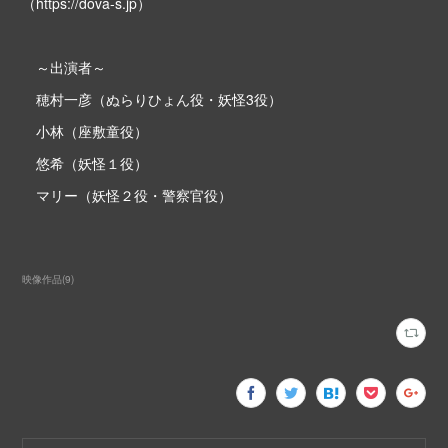
（https://dova-s.jp）
～出演者～
穂村一彦（ぬらりひょん役・妖怪3役）
小林（座敷童役）
悠希（妖怪１役）
マリー（妖怪２役・警察官役）
映像作品
(
9
)