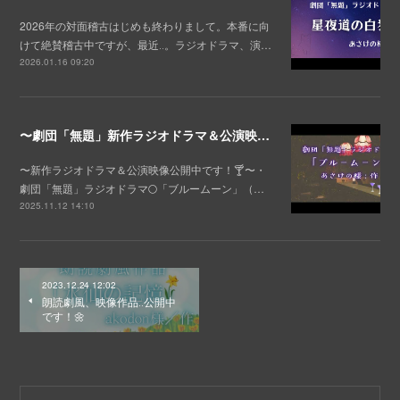
2026年の対面稽古はじめも終わりまして。本番に向
けて絶賛稽古中ですが、最近‥。ラジオドラマ、演…
2026.01.16 09:20
〜劇団「無題」新作ラジオドラマ＆公演映像公開中！🍸️〜
〜新作ラジオドラマ＆公演映像公開中です！🍸️〜・
劇団「無題」ラジオドラマ🌕️「ブルームーン」（…
2025.11.12 14:10
2023.12.24 12:02
朗読劇風、映像作品‥公開中
です！🌼