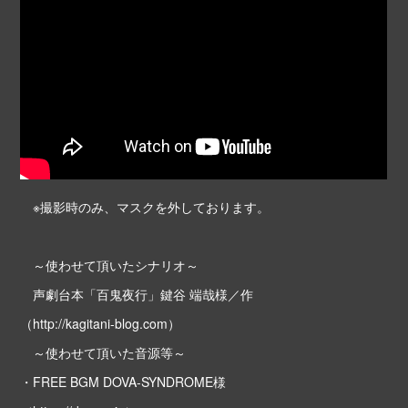
※撮影時のみ、マスクを外しております。
～使わせて頂いたシナリオ～
声劇台本「百鬼夜行」鍵谷 端哉様／作
（http://kagitani-blog.com）
～使わせて頂いた音源等～
・FREE BGM DOVA-SYNDROME様