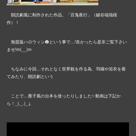
朗読劇風に制作された作品。「百鬼夜行」（鍵谷端哉様
作）！
無題版ハロウィン🎃という事で…!良かったら是非ご覧下さい
ませ!m(__)m
ちなみに今回…それとなく世界観を作る為、羽織や浴衣を着
てみたり、朗読劇という
ことで…冊子風の台本を使ったりしました✨動画は下記か
ら！_(._.)_↓